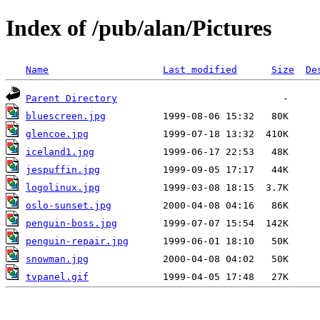
Index of /pub/alan/Pictures
Name
Last modified
Size
De
Parent Directory
bluescreen.jpg
glencoe.jpg
iceland1.jpg
jespuffin.jpg
logolinux.jpg
oslo-sunset.jpg
penguin-boss.jpg
penguin-repair.jpg
snowman.jpg
tvpanel.gif