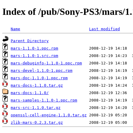
Index of /pub/Sony-PS3/mars/1.
Name
Last modified
Parent Directory
mars-1.1.0-1.ppc.rpm
mars-1.1.0-1.src.rpm
mars-debuginfo-1.1.0-1.ppc.rpm
mars-devel-1.1.0-1.ppc.rpm
mars-doc-1.1.0-1.ppc.rpm
mars-docs-1.1.0.tar.gz
mars-docs-1.1.0/
mars-samples-1.1.0-1.ppc.rpm
mars-src-1.1.0.tar.gz
openssl-cell-engine-1.1.0.tar.gz
zlib-mars-0.2.3.tar.gz